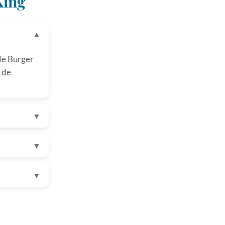
King
▼
de Burger
u de
▼
▼
▼