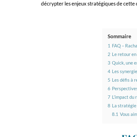
décrypter les enjeux stratégiques de cette o
Sommaire
1
FAQ – Racha
2
Le retour en
3
Quick, une e
4
Les synergie
5
Les défis à 
6
Perspectives
7
L’impact du 
8
La stratégie 
8.1
Vous aim