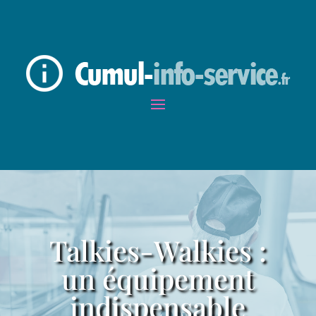
Talkies-Walkies :
un équipement
indispensable