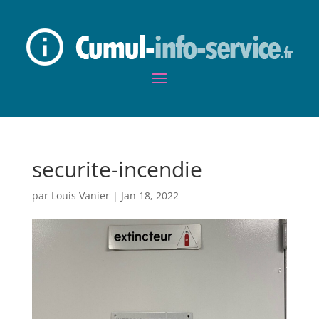
securite-incendie
par
Louis Vanier
|
Jan 18, 2022