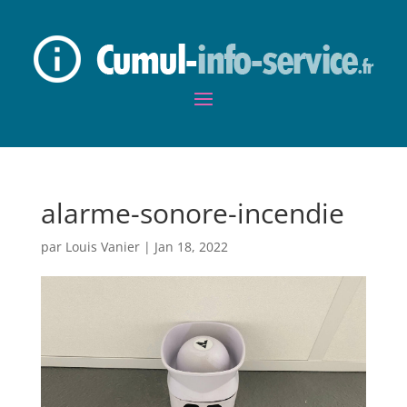
alarme-sonore-incendie
par
Louis Vanier
|
Jan 18, 2022