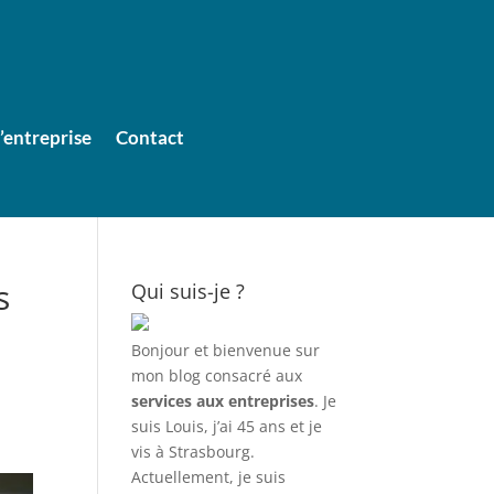
entreprise
Contact
s
Qui suis-je ?
Bonjour et bienvenue sur
mon blog consacré aux
services aux entreprises
. Je
suis Louis, j’ai 45 ans et je
vis à Strasbourg.
Actuellement, je suis