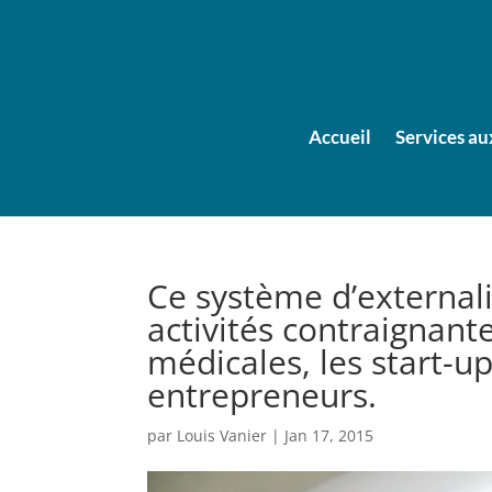
Accueil
Services au
Ce système d’externali
activités contraignan
médicales, les start-u
entrepreneurs.
par
Louis Vanier
|
Jan 17, 2015