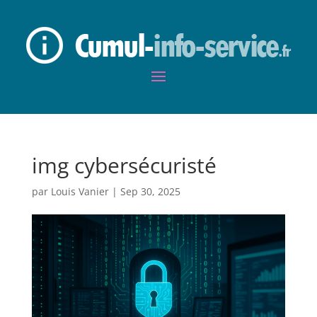
img cybersécuristé
par
Louis Vanier
|
Sep 30, 2025