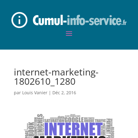
internet-marketing-
1802610_1280
par
Louis Vanier
|
Déc 2, 2016