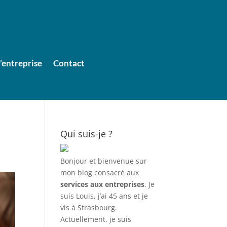
entreprise
Contact
2
Qui suis-je ?
Bonjour et bienvenue sur
mon blog consacré aux
services aux entreprises
. Je
suis Louis, j’ai 45 ans et je
vis à Strasbourg.
Actuellement, je suis