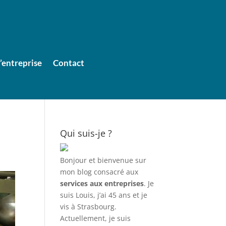
entreprise
Contact
Qui suis-je ?
Bonjour et bienvenue sur
mon blog consacré aux
services aux entreprises
. Je
suis Louis, j’ai 45 ans et je
vis à Strasbourg.
Actuellement, je suis